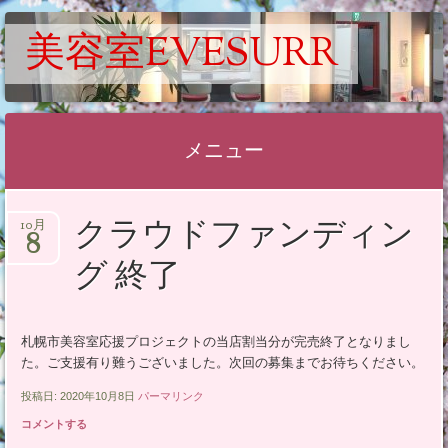
美容室EVESURR
メニュー
コ
クラウドファンディン
10月
ン
8
テ
グ 終了
ン
ツ
へ
札幌市美容室応援プロジェクトの当店割当分が完売終了となりまし
た。ご支援有り難うございました。次回の募集までお待ちください。
ス
キ
投稿日: 2020年10月8日
パーマリンク
ッ
コメントする
プ