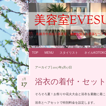
美容室EVES
札幌市中央区の美容室、健康な髪とお洒落なヘア
コ
TOP
MENU
スタイリスト
ネイルKOTOK
ン
テ
アーカイブ | 2017年5月17日
ン
ツ
浴衣の着付・セッ
5月
17
へ
ス
そろそろ夏！お祭りや花火大会と浴衣を素敵に着こ
キ
ッ
浴衣とヘアセットで特別料金を設定します。