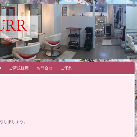
URR
を提供します！
O
ご新規様用
お問合せ
ご予約
ト
なしましょう。